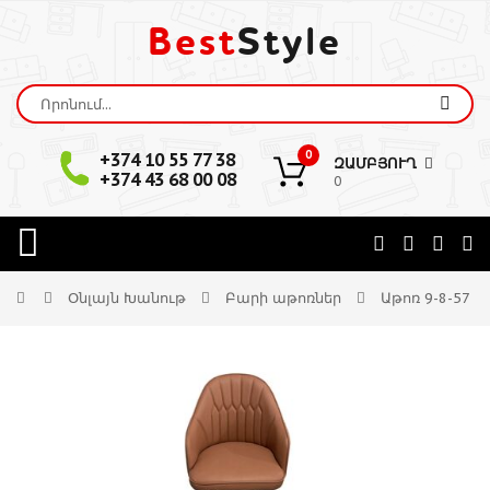
Best
Style
0
+374 10 55 77 38
ԶԱՄԲՅՈՒՂ
+374 43 68 00 08
0
Օնլայն Խանութ
Բարի աթոռներ
Աթոռ 9-8-57