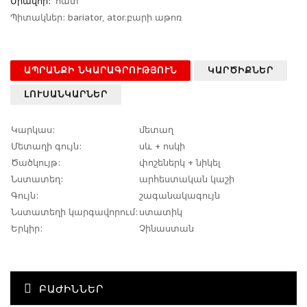
Միավոր:
հատ
Պիտակներ:
bariator
,
ator.բարի աթոռ
ԱՊՐԱՆՔԻ ՆԿԱՐԱԳՐՈՒԹՅՈՒՆ
ԿԱՐԾԻՔՆԵՐ
ԼՈՒՍԱՆԿԱՐՆԵՐ
Կարկաս:
մետաղ
Մետաղի գույն:
սև + ոսկի
Ծածկույթ:
փոշեներկ + նիկել
Նստատեղ:
արհեստական կաշի
Գույն:
շագանակագույն
Նստատեղի կարգավորում:
ստատիկ
Երկիր:
Չինաստան
ԲԱԺԻՆՆԵՐ