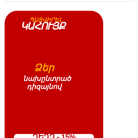
ՊԱՏՎԻՐԵԼ
ԿԱՀՈՒՅՔ
Ձեր
նախընտրած
դիզայնով
ԶԵՂՉ - 15%