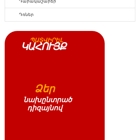
Դարակաշարեր
Դռներ
ՊԱՏՎԻՐԵԼ
ԿԱՀՈՒՅՔ
Ձեր
նախընտրած
դիզայնով