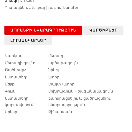
Միավոր:
հատ
Պիտակներ:
ator.բարի աթոռ
,
bariator
ԱՊՐԱՆՔԻ ՆԿԱՐԱԳՐՈՒԹՅՈՒՆ
ԿԱՐԾԻՔՆԵՐ
ԼՈՒՍԱՆԿԱՐՆԵՐ
Կարկաս:
մետաղ
Մետաղի գույն:
արծաթագույն
Ծածկույթ:
նիկել
Նստատեղ:
կտոր
Մեջք:
փայտ+կտոր
Գույն:
մոխրագույն + շագանակագույն
Նստատեղի
բարձրացնելու և ցածրացնելու
կարգավորում:
հնարավորություն
Երկիր:
Չինաստան