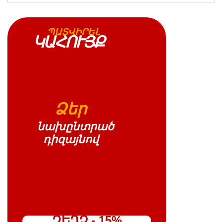
ՊԱՏՎԻՐԵԼ
ԿԱՀՈՒՅՔ
Ձեր
նախընտրած
դիզայնով
ԶԵՂՉ - 15%