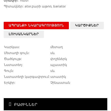
Միավոր:
հատ
Պիտակներ:
ator.բարի աթոռ
,
bariator
ԱՊՐԱՆՔԻ ՆԿԱՐԱԳՐՈՒԹՅՈՒՆ
ԿԱՐԾԻՔՆԵՐ
ԼՈՒՍԱՆԿԱՐՆԵՐ
Կարկաս:
մետաղ
Մետաղի գույն:
սև
Ծածկույթ:
փոշեներկ
Նստատեղ:
պլաստիկ
Գույն:
սև
Նստատեղի կարգավորում:
ստատիկ
Երկիր:
Չինաստան
ԲԱԺԻՆՆԵՐ