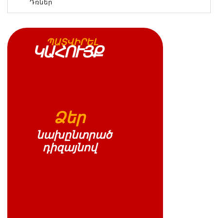
Դռներ
ՊԱՏՎԻՐԵԼ
ԿԱՀՈՒՅՔ
Ձեր
նախընտրած
դիզայնով