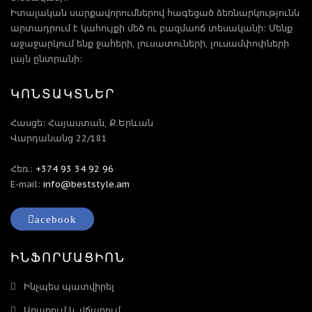
Իտալական սարքավորումներով հագեցած ձեռնարկությունն
արտադրում է կահույքի մեծ ու բազմաոճ տեսականի: Մենք
աջաջարկում ենք ջահերի, լուսատուների, լուսամփոփների
լայն ընտրանի:
ԿՈՆՏԱԿՏՆԵՐ
Հասցե: Հայաստան, Ք.Երևան
Վարդանանց 22/181
Հեռ.:
+374 93 34 92 96
E-mail:
info@beststyle.am
acebook
ԻՆՖՈՐՄԱՑԻՈՆ
Ինչպես պատվիրել
Առաքում և վճարում