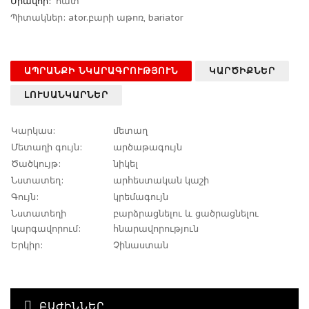
Միավոր:
հատ
Պիտակներ:
ator.բարի աթոռ
,
bariator
ԱՊՐԱՆՔԻ ՆԿԱՐԱԳՐՈՒԹՅՈՒՆ
ԿԱՐԾԻՔՆԵՐ
ԼՈՒՍԱՆԿԱՐՆԵՐ
Կարկաս:
մետաղ
Մետաղի գույն:
արծաթագույն
Ծածկույթ:
նիկել
Նստատեղ:
արհեստական կաշի
Գույն:
կրեմագույն
Նստատեղի
բարձրացնելու և ցածրացնելու
կարգավորում:
հնարավորություն
Երկիր:
Չինաստան
ԲԱԺԻՆՆԵՐ