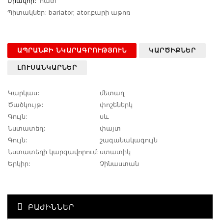
Միավոր:
հատ
Պիտակներ:
bariator
,
ator.բարի աթոռ
ԱՊՐԱՆՔԻ ՆԿԱՐԱԳՐՈՒԹՅՈՒՆ
ԿԱՐԾԻՔՆԵՐ
ԼՈՒՍԱՆԿԱՐՆԵՐ
Կարկաս:
մետաղ
Ծածկույթ:
փոշեներկ
Գույն:
սև
Նստատեղ:
փայտ
Գույն:
շագանակագույն
Նստատեղի կարգավորում:
ստատիկ
Երկիր:
Չինաստան
ԲԱԺԻՆՆԵՐ