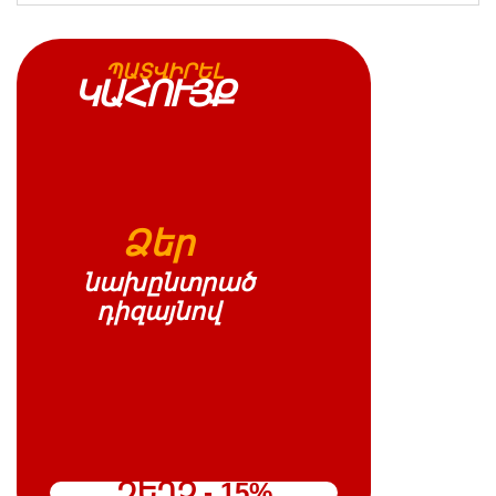
ՊԱՏՎԻՐԵԼ
ԿԱՀՈՒՅՔ
Ձեր
նախընտրած
դիզայնով
ԶԵՂՉ - 15%