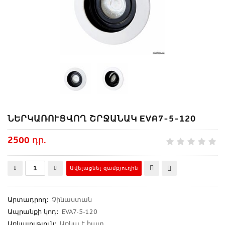
ՆԵՐԿԱՌՈՒՑՎՈՂ ՇՐՋԱՆԱԿ EVA7-5-120
2500 դր.
Արտադրող
:
Չինաստան
Ապրանքի կոդ
:
EVA7-5-120
Առկայություն:
Առկա է հատ