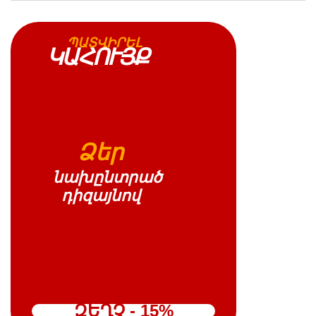
ՊԱՏՎԻՐԵԼ
ԿԱՀՈՒՅՔ
Ձեր
նախընտրած
դիզայնով
ԶԵՂՉ - 15%