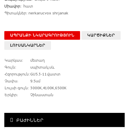
Միավոր:
հատ
Պիտակներ:
nerkarucvox shrjanak
ԱՊՐԱՆՔԻ ՆԿԱՐԱԳՐՈՒԹՅՈՒՆ
ԿԱՐԾԻՔՆԵՐ
ԼՈՒՍԱՆԿԱՐՆԵՐ
Կարկաս:
մետաղ
Գույն:
սպիտակ,սև
Հզորություն:
GU5.3-11վատտ
Չափս։
9.5սմ
Լույսի գույն:
3000K,4100K,6500K
Երկիր։
Չինաստան
ԲԱԺԻՆՆԵՐ