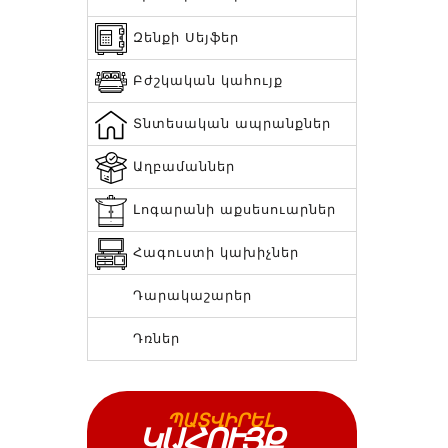
Զենքի Սեյֆեր
Բժշկական կահույք
Տնտեսական ապրանքներ
Աղբամաններ
Լոգարանի աքսեսուարներ
Հագուստի կախիչներ
Դարակաշարեր
Դռներ
ՊԱՏՎԻՐԵԼ
ԿԱՀՈՒՅՔ