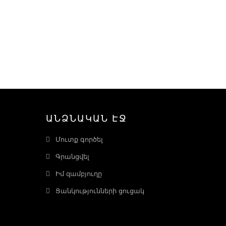
ԱՆՁՆԱԿԱՆ ԷՋ
Մուտք գործել
Գրանցվել
Իմ զամբյուղը
Ցանկությունների ցուցակ