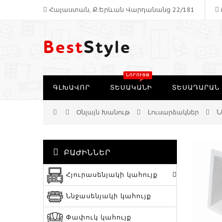
Հայաստան, Ք.Երևան Վարդանանց 22/181
Best
Style
ԳԼԽԱՎՈՐ
ՏԵՍԱԿԱՆԻ
ՏԵՍԱԴԱՐԱՆ
Օնլայն Խանութ
Լուսարձակներ
Ն
ԲԱԺԻՆՆԵՐ
Հյուրասենյակի կահույք
Ննջասենյակի կահույք
Փափուկ կահույք