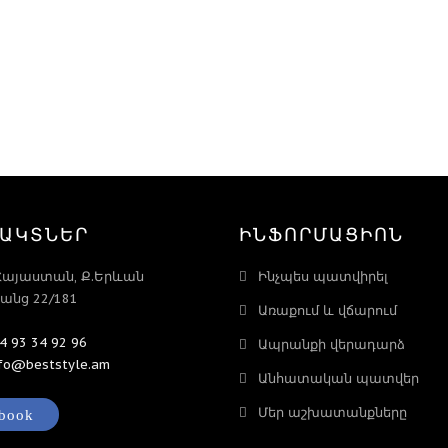
ԱԿՏՆԵՐ
ԻՆՖՈՐՄԱՑԻՈՆ
Հայաստան, Ք.Երևան
Ինչպես պատվիրել
նց 22/181
Առաքում և վճարում
4 93 34 92 96
Ապրանքի վերադարձ
nfo@beststyle.am
Անհատական պատվեր
Մեր աշխատանքները
book