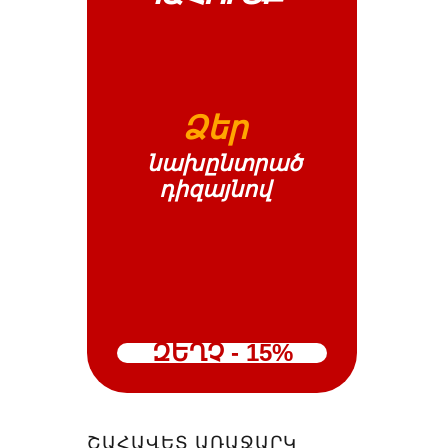
Ձեր
նախընտրած
դիզայնով
ԶԵՂՉ - 15%
ՇԱՀԱՎԵՏ ԱՌԱՋԱՐԿ