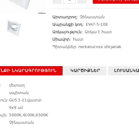
Արտադրող
:
Չինաստան
Ապրանքի կոդ
:
EVA7-5-108
Առկայություն:
Առկա է հատ
Միավոր:
հատ
Պիտակներ:
nerkarucvox shrjanak
ՆՔԻ ՆԿԱՐԱԳՐՈՒԹՅՈՒՆ
ԿԱՐԾԻՔՆԵՐ
ԼՈՒՍԱՆԿ
:
մետաղ
սպիտակ
ուն:
GU5.3-11վատտ
9x9 սմ
ւյն:
3000K,4100K,6500K
Չինաստան