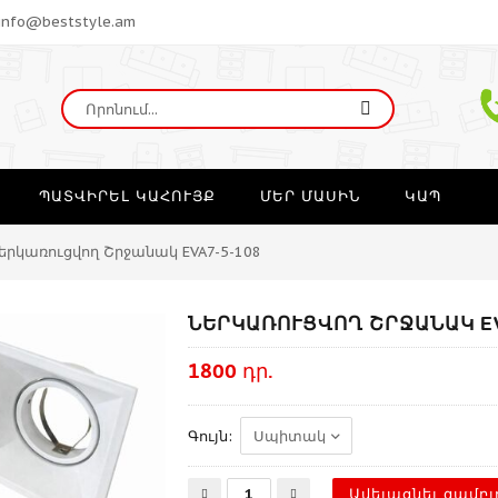
info@beststyle.am
ՊԱՏՎԻՐԵԼ ԿԱՀՈՒՅՔ
ՄԵՐ ՄԱՍԻՆ
ԿԱՊ
երկառուցվող Շրջանակ EVA7-5-108
ՆԵՐԿԱՌՈՒՑՎՈՂ ՇՐՋԱՆԱԿ EV
1800 դր.
Գույն: