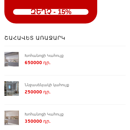
ԶԵՂՉ - 15%
ՇԱՀԱՎԵՏ ԱՌԱՋԱՐԿ
Խոհանոցի Կահույք
650000 դր.
Ննջասենյակի կահույք
250000 դր.
Խոհանոցի Կահույք
350000 դր.