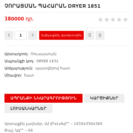
ՉՈՐԱՑՄԱՆ ՊԱՀԱՐԱՆ DRYER 1851
380000 դր.
Արտադրող
:
Ռուսաստան
Ապրանքի կոդ
:
DRYER 1851
Առկայություն:
պատվերով հատ
Միավոր:
հատ
ԱՊՐԱՆՔԻ ՆԿԱՐԱԳՐՈՒԹՅՈՒՆ
ԿԱՐԾԻՔՆԵՐ
ԼՈՒՍԱՆԿԱՐՆԵՐ
Արտաքին չափսեր, մմ (ԲxԼxԽ)** – 1830x550x580
Քաշ, կգ** – 66