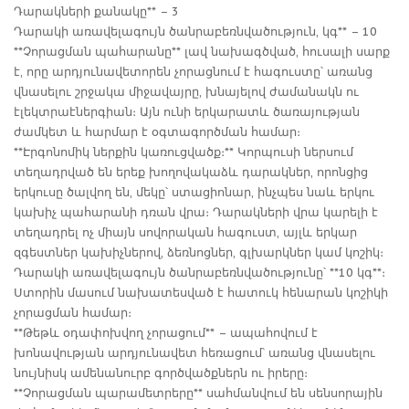
Դարակների քանակը** – 3
Դարակի առավելագույն ծանրաբեռնվածություն, կգ** – 10
**Չորացման պահարանը** լավ նախագծված, հուսալի սարք
է, որը արդյունավետորեն չորացնում է հագուստը՝ առանց
վնասելու շրջակա միջավայրը, խնայելով ժամանակն ու
էլեկտրաէներգիան։ Այն ունի երկարատև ծառայության
ժամկետ և հարմար է օգտագործման համար։
**Էրգոնոմիկ ներքին կառուցվածք։** Կորպուսի ներսում
տեղադրված են երեք խողովակաձև դարակներ, որոնցից
երկուսը ծալվող են, մեկը՝ ստացիոնար, ինչպես նաև երկու
կախիչ պահարանի դռան վրա։ Դարակների վրա կարելի է
տեղադրել ոչ միայն սովորական հագուստ, այլև երկար
զգեստներ կախիչներով, ձեռնոցներ, գլխարկներ կամ կոշիկ։
Դարակի առավելագույն ծանրաբեռնվածությունը՝ **10 կգ**։
Ստորին մասում նախատեսված է հատուկ հենարան կոշիկի
չորացման համար։
**Թեթև օդափոխվող չորացում** – ապահովում է
խոնավության արդյունավետ հեռացում՝ առանց վնասելու
նույնիսկ ամենանուրբ գործվածքներն ու իրերը։
**Չորացման պարամետրերը** սահմանվում են սենսորային