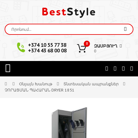
Best
Style
0
+374 10 55 77 38
ԶԱՄԲՅՈՒՂ
+374 43 68 00 08
0
Օնլայն Խանութ
Տնտեսական ապրանքներ
ՉՈՐԱՑՄԱՆ ՊԱՀԱՐԱՆ DRYER 1851