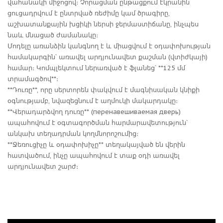
վահանակի միջոցով։ Չորացման ընթացքում էկրանին
ցուցադրվում է ընտրված ռեժիմը կամ ծրագիրը,
աշխատանքային խցիկի ներսի ջերմաստիճանը, ինչպես
նաև մնացած ժամանակը։
Մոդելը առանձին կանգնող է և միացվում է օդափոխության
համակարգին՝ առավել արդյունավետ քաշման (վտիժկայի)
համար։ Կոմպլեկտում ներառված է ֆլանեց՝ **125 մմ
տրամագծով**։
**Դուռը**, որը սերտորեն փակվում է մագնիսական կնիքի
օգնությամբ, նվազեցնում է աղմուկի մակարդակը։
**Վերադարձվող դուռը** (перенавешиваемая дверь)
ապահովում է օգտագործման հարմարավետություն՝
անկախ տեղադրման կողմնորոշումից։
**Ջեռուցիչը և օդափոխիչը** տեղակայված են վերին
հատվածում, ինչը ապահովում է տաք օդի առավել
արդյունավետ շարժ։