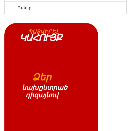
Դռներ
ՊԱՏՎԻՐԵԼ
ԿԱՀՈՒՅՔ
Ձեր
նախընտրած
դիզայնով